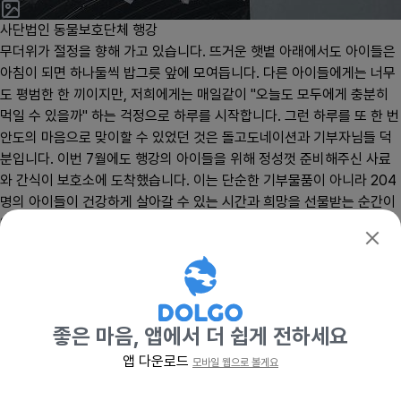
사단법인 동물보호단체 행강
확인
무더위가 절정을 향해 가고 있습니다. 뜨거운 햇볕 아래에서도 아이들은
아침이 되면 하나둘씩 밥그릇 앞에 모여듭니다. 다른 아이들에게는 너무
도 평범한 한 끼이지만, 저희에게는 매일같이 "오늘도 모두에게 충분히
먹일 수 있을까" 하는 걱정으로 하루를 시작합니다. 그런 하루를 또 한 번
안도의 마음으로 맞이할 수 있었던 것은 돌고도네이션과 기부자님들 덕
분입니다. 이번 7월에도 행강의 아이들을 위해 정성껏 준비해주신 사료
와 간식이 보호소에 도착했습니다. 이는 단순한 기부물품이 아니라 204
명의 아이들이 건강하게 살아갈 수 있는 시간과 희망을 선물받는 순간이
었습니다. 학대의 상처를 안고 구조된 아이들, 오랜 시간 개농장에 갇혀
지냈던 아이들, 사람에게 버려지고도 다시 사람을 믿으려는 아이들, 그리
고 나이가 들어 입양조차 쉽지 않은 노령견들까지, 행강에는 특히 노령견
이 많습니다. 더운 여름은 어린아이들보다 노령견들에게 훨씬 힘든 계절
입니다. 기력이 떨어지고 면역력이 약해지면 작은 질병도 큰 위험으로 이
어질 수 있으므로 충분한 영양 공급이 무엇보다 중요합니다. 그래서 이번
좋은 마음, 앱에서 더 쉽게 전하세요
돌고도네이션의 기부는 단순한 사료가 아니라 아이들의 건강을 지켜주는
앱 다운로드
모바일 웹으로 볼게요
기부하기
든든한 버팀목이 되고 있습니다. 사료를 맛있게 먹는 모습, 간식을 입에
응원
물고 신나게 뛰어가는 모습, 행강의 204명 아이들을 대신하여 이번 달에