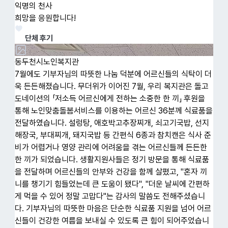
익명의 천사
기
희망을 응원합니다!
희
단체 후기
확인
동두천시노인복지관
광
7월에도 기부자님의 따뜻한 나눔 덕분에 어르신들의 식탁이 더
돌
욱 든든해졌습니다. 무더위가 이어진 7월, 우리 복지관은 돌고
명
도네이션의 「저소득 어르신에게 전하는 소중한 한 끼」 후원을
드
통해 노인맞춤돌봄서비스를 이용하는 어르신 36분께 식료품을
든
전달하였습니다. 설렁탕, 애호박고추장찌개, 쇠고기국밥, 선지
전
해장국, 부대찌개, 돼지국밥 등 간편식 6종과 참치캔은 식사 준
주
비가 어렵거나 영양 관리에 어려움을 겪는 어르신들께 든든한
따
한 끼가 되었습니다. 생활지원사들은 정기 방문을 통해 식료품
께
을 전달하며 어르신들의 안부와 건강을 함께 살폈고, "혼자 끼
께
니를 챙기기 힘들었는데 큰 도움이 됐다", "더운 날씨에 간편하
고
게 먹을 수 있어 정말 고맙다"는 감사의 말씀도 전해주셨습니
을
다. 기부자님의 따뜻한 마음은 단순한 식료품 지원을 넘어 어르
신들이 건강한 여름을 보내실 수 있도록 큰 힘이 되어주었습니
서