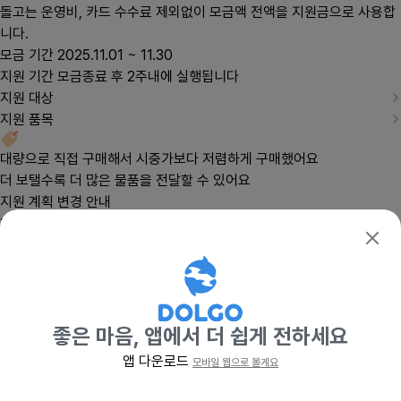
돌고는 운영비, 카드 수수료 제외없이 모금액 전액을 지원금으로 사용합
확인
니다.
모금 기간
2025.11.01 ~ 11.30
지원 기간
모금종료 후 2주내에 실행됩니다
지원 대상
지원 품목
대량으로 직접 구매해서 시중가보다 저렴하게 구매했어요
더 보탤수록 더 많은 물품을 전달할 수 있어요
지원 계획 변경 안내
11월 기부자님들의 도움으로 모인 기부금 6,968,600원에 여성 모금함
배분금 12,464,120원을 더해 총 19,432,720원어치의 '유한킴벌리' 좋
은느낌 유기농100%순면 생리대(2,572팩)를 비영리 법인·단체 및 복지
시설 8곳을 통해 저소득 한 부모 가정의 여성, 청소년에게 전달했습니다.
지원 단체
8
좋은 마음, 앱에서 더 쉽게 전하세요
앱 다운로드
모바일 웹으로 볼게요