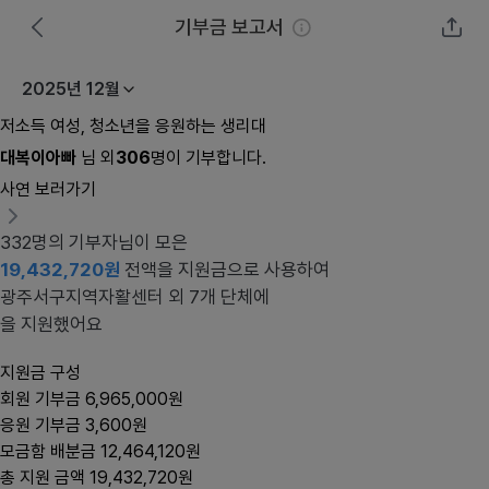
기부금 보고서
2025년 12월
저소득 여성, 청소년을 응원하는 생리대
대복이아빠
님 외
306
명이 기부합니다.
사연 보러가기
332
명의 기부자님이 모은
19,432,720원
전액을 지원금으로 사용하여
광주서구지역자활센터
외
7
개 단체에
을 지원했어요
지원금 구성
회원 기부금
6,965,000원
응원 기부금
3,600원
모금함 배분금
12,464,120원
총 지원 금액
19,432,720원