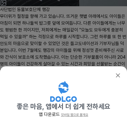
사단법인 동물보호단체 행강
확인
무더위가 절정을 향해 가고 있습니다. 뜨거운 햇볕 아래에서도 아이들은
아침이 되면 하나둘씩 밥그릇 앞에 모여듭니다. 다른 아이들에게는 너무
도 평범한 한 끼이지만, 저희에게는 매일같이 "오늘도 모두에게 충분히
먹일 수 있을까" 하는 걱정으로 하루를 시작합니다. 그런 하루를 또 한 번
안도의 마음으로 맞이할 수 있었던 것은 돌고도네이션과 기부자님들 덕
분입니다. 이번 7월에도 행강의 아이들을 위해 정성껏 준비해주신 사료
와 간식이 보호소에 도착했습니다. 이는 단순한 기부물품이 아니라 204
명의 아이들이 건강하게 살아갈 수 있는 시간과 희망을 선물받는 순간이
었습니다. 학대의 상처를 안고 구조된 아이들, 오랜 시간 개농장에 갇혀
지냈던 아이들, 사람에게 버려지고도 다시 사람을 믿으려는 아이들, 그리
고 나이가 들어 입양조차 쉽지 않은 노령견들까지, 행강에는 특히 노령견
이 많습니다. 더운 여름은 어린아이들보다 노령견들에게 훨씬 힘든 계절
입니다. 기력이 떨어지고 면역력이 약해지면 작은 질병도 큰 위험으로 이
어질 수 있으므로 충분한 영양 공급이 무엇보다 중요합니다. 그래서 이번
좋은 마음, 앱에서 더 쉽게 전하세요
돌고도네이션의 기부는 단순한 사료가 아니라 아이들의 건강을 지켜주는
앱 다운로드
모바일 웹으로 볼게요
기부하기
든든한 버팀목이 되고 있습니다. 사료를 맛있게 먹는 모습, 간식을 입에
응원
물고 신나게 뛰어가는 모습, 행강의 204명 아이들을 대신하여 이번 달에