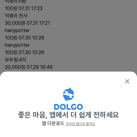
익명의사람
100원
07.31 17:23
확인
익명의 천사
30,000원
07.31 17:21
harrypotter
100원
07.30 10:26
harrypotter
100원
07.30 10:26
모두힘내자
20,000원
07.29 16:49
모두힘내자
100원
07.29 16:47
dubb032813
50,000원
07.28 09:03
탕탕
20,000원
07.28 09:03
좋은 마음, 앱에서 더 쉽게 전하세요
익명의 천사
앱 다운로드
모바일 웹으로 볼게요
30,000원
07.28 09:03
여유로운고래00