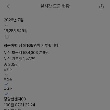
실시간 모금 현황
2026년 7월
16,285,849원
장군아범
님 외
165
명이 기부합니다.
누적 모금액
584,303,716원
누적 기부자
1,577명
총 205건
최신순
최신순
금액순
당당한팬지00
100원
07.31 22:24