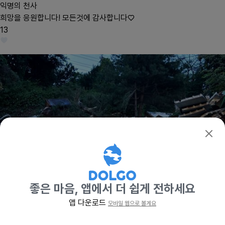
익명의 천사
희망을 응원합니다! 모든것에 감사합니다♡
확인
13
좋은 마음, 앱에서 더 쉽게 전하세요
앱 다운로드
모바일 웹으로 볼게요
기부하기
재개발 철거 구역에서 구조된 길고양이들
응원
매년 8월 8일은 전 세계 고양이들의 탄생을 축하하기 위해 제정된 '세계