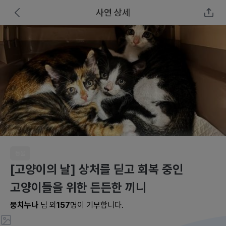
사연 상세
동물
[고양이의 날] 상처를 딛고 회복 중인
고양이들을 위한 든든한 끼니
뭉치누나
님 외
157
명이 기부합니다.