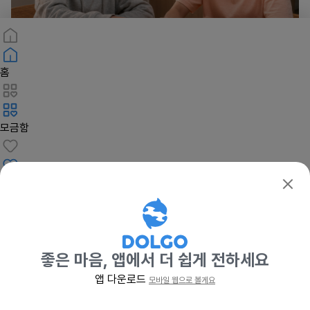
확인
홈
일시사연
다가오는 추석, 아이들에게 명절의 따뜻함을
모금함
28일 남음
42%
6,776,400원
바로기부
봉사
좋은 마음, 앱에서 더 쉽게 전하세요
앱 다운로드
모바일 웹으로 볼게요
프로필